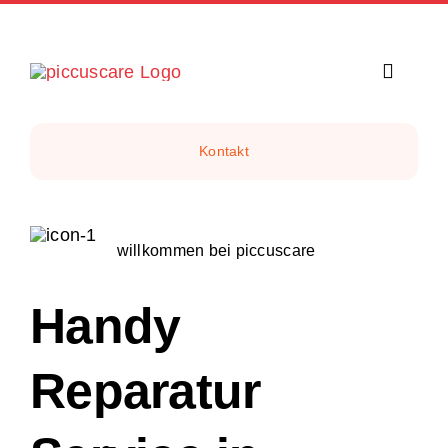
Zum
Inhalt
springen
Toggle
Navigat
Home
Kontakt
Reparaturen
willkommen bei piccuscare
Filialen
Handy
Wertgarantie
Reparatur
Reparaturbo