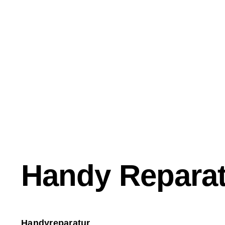
Zum
Inhalt
springen
Handy Reparat
Handyreparatur